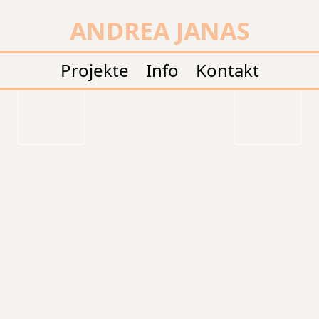
non book
Zum
ANDREA JANAS
Inhalt
springen
Projekte
Info
Kontakt
ZURÜCK
VOR